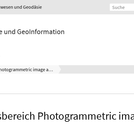
urwesen und Geodäsie
ie und GeoInformation
Photogrammetric image analysis
bereich Photogrammetric ima