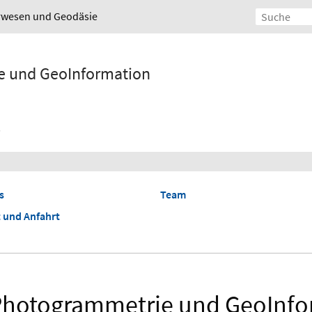
urwesen und Geodäsie
ie und GeoInformation
s
Team
 und Anfahrt
r Photogrammetrie und GeoInfor